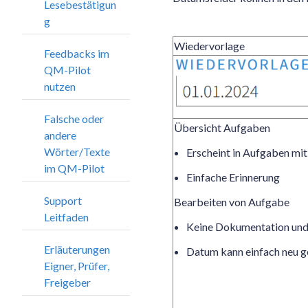
Lesebestätigun
g
Wiedervorlage
Feedbacks im
QM-Pilot
nutzen
Falsche oder
Übersicht Aufgaben
andere
Wörter/Texte
Erscheint in Aufgaben mi
im QM-Pilot
Einfache Erinnerung
Support
Bearbeiten von Aufgabe
Leitfaden
Keine Dokumentation und
Erläuterungen
Datum kann einfach neu g
Eigner, Prüfer,
Freigeber