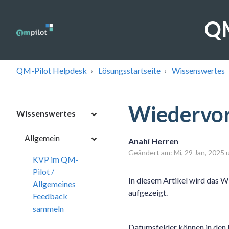
QM
QM-Pilot Helpdesk
Lösungsstartseite
Wissenswertes
Wiedervor
Wissenswertes
Allgemein
Anahí Herren
Geändert am: Mi, 29 Jan, 20
KVP im QM-
Pilot /
In diesem Artikel wird das 
Allgemeines
aufgezeigt.
Feedback
sammeln
Datumsfelder können in den 