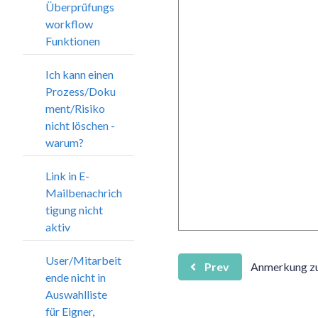
Überprüfungs
workflow
Funktionen
Ich kann einen
Prozess/Doku
ment/Risiko
nicht löschen -
warum?
Link in E-
Mailbenachrich
tigung nicht
aktiv
User/Mitarbeit
Prev
Anmerkung z
ende nicht in
Auswahlliste
für Eigner,