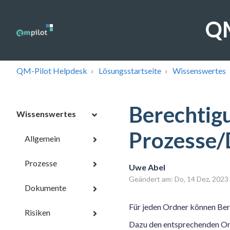
QM
QM-Pilot Helpdesk
Lösungsstartseite
Wissenswertes
Berechtig
Wissenswertes
Prozesse
Allgemein
Prozesse
Uwe Abel
Geändert am: Do, 14 Dez, 20
Dokumente
Für jeden Ordner können Be
Risiken
Dazu den entsprechenden Ord