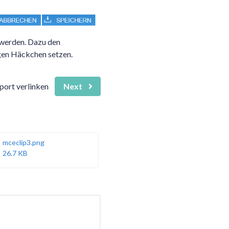
werden. Dazu den
gen Häckchen setzen.
port verlinken
Next
mceclip3.png
26.7 KB