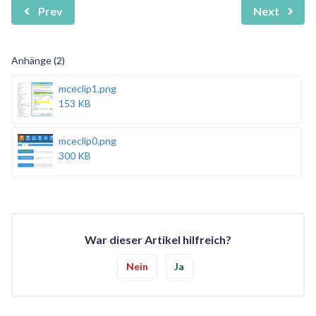
Prev
Next
Anhänge (2)
mceclip1.png
153 KB
mceclip0.png
300 KB
War dieser Artikel hilfreich?
Nein
Ja