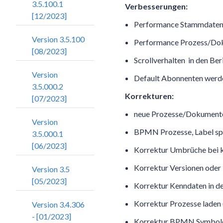
3.5.100.1
Verbesserungen:
[12/2023]
Performance Stammdaten a
Version 3.5.100
Performance Prozess/Dok
[08/2023]
Scrollverhalten in den Ber
Version
Default Abonnenten werden
3.5.000.2
Korrekturen:
[07/2023]
neue Prozesse/Dokumente/R
Version
BPMN Prozesse, Label sp
3.5.000.1
[06/2023]
Korrektur Umbrüche bei k
Korrektur Versionen oder
Version 3.5
[05/2023]
Korrektur Kenndaten in de
Korrektur Prozesse laden 
Version 3.4.306
- [01/2023]
Korrektur BPMN Symbol