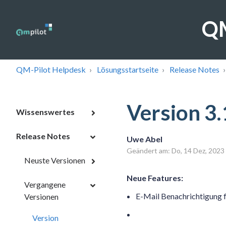
QM
QM-Pilot Helpdesk
Lösungsstartseite
Release Notes
Version 3.
Wissenswertes
Release Notes
Uwe Abel
Geändert am: Do, 14 Dez, 20
Neuste Versionen
Neue Features:
Vergangene
E-Mail Benachrichtigung f
Versionen
Version