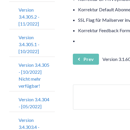
Korrektur Default Abonn
Version
3.4.305.2 -
SSL Flag für Mailserver inv
[11/2022]
Korrektur Feedback Form
Version
3.4.305.1 -
[10/2022]
Prev
Version 3.1.6
Version 3.4.305
- [10/2022]
Nicht mehr
verfügbar!
Version 3.4.304
- [05/2022]
Version
3.4.303.4 -