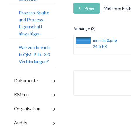
Prev
Mehrere Prüf
Prozess-Spalte
und Prozess-
Eigenschaft
Anhänge (3)
hinzufügen
mceclip0.png
24.6 KB
Wie zeichne ich
in QM-Pilot 3.0
Verbindungen?
Dokumente
Risiken
Organisation
Audits