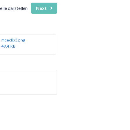
ile darstellen
Next
mceclip3.png
49.4 KB