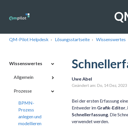
QM
QM-Pilot Helpdesk
Lösungsstartseite
Wissenswertes
Schneller
Wissenswertes
Allgemein
Uwe Abel
Geändert am: Do, 14 Dez, 20
Prozesse
Bei der ersten Erfassung ein
BPMN-
Entweder im
Grafik-Editor
,
Prozess
Schnellerfassung
. Die Schn
anlegen und
verwendet werden.
modellieren