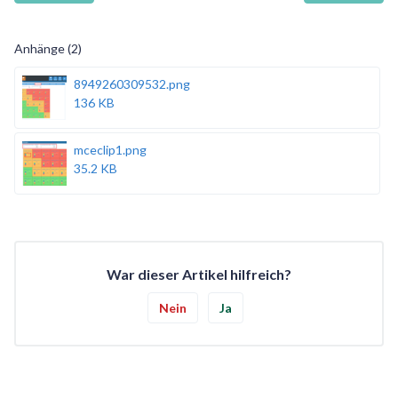
Anhänge (2)
8949260309532.png
136 KB
mceclip1.png
35.2 KB
War dieser Artikel hilfreich?
Nein
Ja