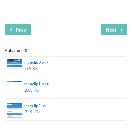
Prev
Next
Anhänge (3)
mceclip0.png
169 KB
mceclip1.png
29.3 KB
mceclip2.png
71.9 KB