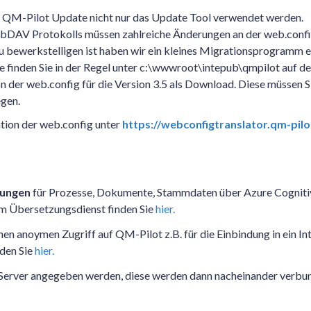
 QM-Pilot Update nicht nur das Update Tool verwendet werden.
ebDAV Protokolls müssen zahlreiche Änderungen an der web.confi
u bewerkstelligen ist haben wir ein kleines Migrationsprogramm en
e finden Sie in der Regel unter c:\wwwroot\intepub\qmpilot auf d
on der web.config für die Version 3.5 als Download. Diese müssen S
gen.
ation der web.config unter
https://webconfigtranslator.qm-pil
zungen
für Prozesse, Dokumente, Stammdaten über Azure Cogniti
m Übersetzungsdienst finden Sie
hier.
en anoymen Zugriff auf QM-Pilot z.B. für die Einbindung in ein In
den Sie
hier.
erver angegeben werden, diese werden dann nacheinander verbun