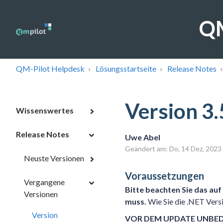
QM
QM-Pilot Helpdesk
Lösungsstartseite
Release Notes
Version 3.
Wissenswertes
Release Notes
Uwe Abel
Geändert am: Do, 14 Dez, 20
Neuste Versionen
Voraussetzungen
Vergangene
Bitte beachten Sie das auf
Versionen
muss.
Wie Sie die .NET Versi
Version
VOR DEM UPDATE UNBE