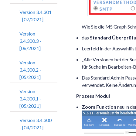
Version 3.4.301
- [07/2021]
Wie Sie die MS Graph Schni
Version
das
Standard Überprüf
3.4.300.3 -
[06/2021]
Leerfeld in der Auswahllis
„Alle Versionen bei der Su
Version
für Suche im Bearbeiten-B
3.4.300.2 -
[05/2021]
Das Standard Admin Passw
verwendet. Keine Änderun
Version
Prozess Modul
3.4.300.1 -
[05/2021]
Zoom Funktion
neu in de
Version 3.4.300
- [04/2021]