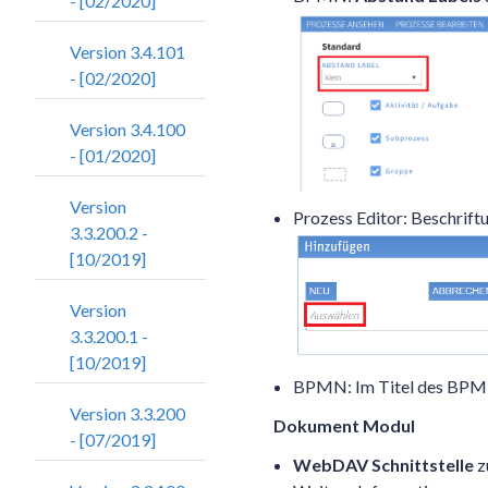
- [02/2020]
Version 3.4.101
- [02/2020]
Version 3.4.100
- [01/2020]
Version
Prozess Editor: Beschrift
3.3.200.2 -
[10/2019]
Version
3.3.200.1 -
[10/2019]
BPMN: Im Titel des BPMN 
Version 3.3.200
Dokument Modul
- [07/2019]
WebDAV Schnittstelle
z