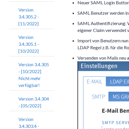
Neuer SAML Login Button 
Version
SAML Benutzer werden in 
3.4.305.2 -
SAML Authentifizierung: 
[11/2022]
eigener Claim verwendet 
Version
Import von Benutzern nun 
3.4.305.1 -
LDAP Regel z.B. für die Ro
[10/2022]
Versenden von Mails neu 
Version 3.4.305
- [10/2022]
Nicht mehr
verfügbar!
Version 3.4.304
- [05/2022]
Version
3.4.303.4 -