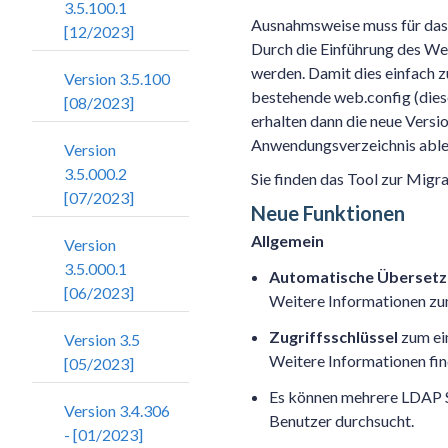
3.5.100.1
Ausnahmsweise muss für das
[12/2023]
Durch die Einführung des W
werden. Damit dies einfach z
Version 3.5.100
bestehende web.config (dies
[08/2023]
erhalten dann die neue Versi
Anwendungsverzeichnis able
Version
3.5.000.2
Sie finden das Tool zur Migr
[07/2023]
Neue Funktionen
Allgemein
Version
3.5.000.1
Automatische Überset
[06/2023]
Weitere Informationen zu
Zugriffsschlüssel
zum ein
Version 3.5
Weitere Informationen fin
[05/2023]
Es können mehrere LDAP S
Version 3.4.306
Benutzer durchsucht.
- [01/2023]