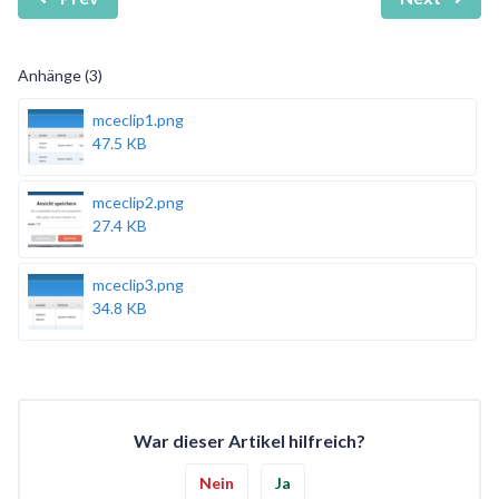
Anhänge (3)
mceclip1.png
47.5 KB
mceclip2.png
27.4 KB
mceclip3.png
34.8 KB
War dieser Artikel hilfreich?
Nein
Ja