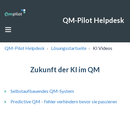
QM-Pilot Helpdesk
QM-Pilot Helpdesk
Lösungsstartseite
KI Videos
Zukunft der KI im QM
Selbstaufbauendes QM-System
Predictive QM - Fehler verhindern bevor sie passieren