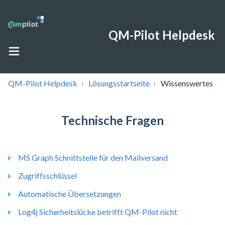
QM-Pilot Helpdesk
QM-Pilot Helpdesk
Lösungsstartseite
Wissenswertes
Technische Fragen
MS Graph Schnittstelle für den Mailversand
Zugriffsschlüssel
Automatische Übersetzungen
Log4j Sicherheitslücke betrifft QM-Pilot nicht